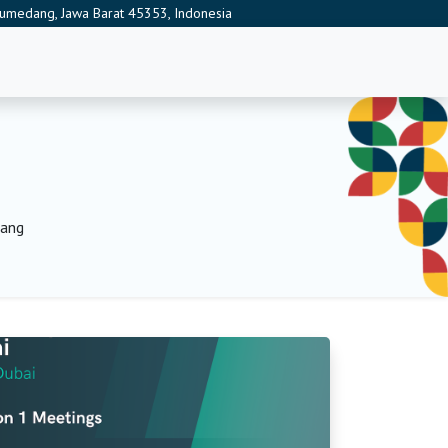
 Sumedang, Jawa Barat 45353, Indonesia
dang