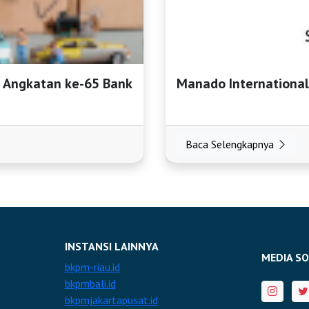
) Angkatan ke-65 Bank
Manado International
Baca Selengkapnya
INSTANSI LAINNYA
MEDIA SO
bkpm-riau.id
bkpmbali.id
bkpmjakartapusat.id