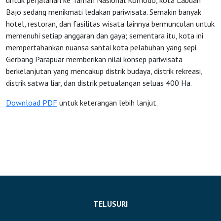
untuk perjalanan ke Taman Nasional Komodo, kota Labuan
HOME
Bajo sedang menikmati ledakan pariwisata. Semakin banyak
hotel, restoran, dan fasilitas wisata lainnya bermunculan untuk
memenuhi setiap anggaran dan gaya; sementara itu, kota ini
OSS
mempertahankan nuansa santai kota pelabuhan yang sepi.
Gerbang Parapuar memberikan nilai konsep pariwisata
berkelanjutan yang mencakup distrik budaya, distrik rekreasi,
Agenda
distrik satwa liar, dan distrik petualangan seluas 400 Ha.
Download PDF
untuk keterangan lebih lanjut.
Investasi
TELUSURI