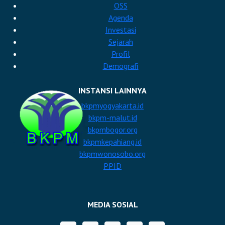
OSS
Agenda
Investasi
Sejarah
Profil
Demografi
INSTANSI LAINNYA
bkpmyogyakarta.id
bkpm-malut.id
bkpmbogor.org
bkpmkepahiang.id
bkpmwonosobo.org
PPID
MEDIA SOSIAL